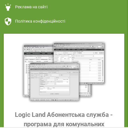
highlight
Реклама на сайті
security
Політика конфіденційності
Logic Land Абонентська служба -
програма для комунальних