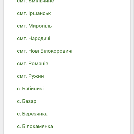
смт. Ємільчине
смт. Іршанськ
смт. Миропіль
смт. Народичі
смт. Нові Білокоровичі
смт. Романів
смт. Ружин
с. Бабиничі
с. Базар
с. Березянка
с. Білокамянка