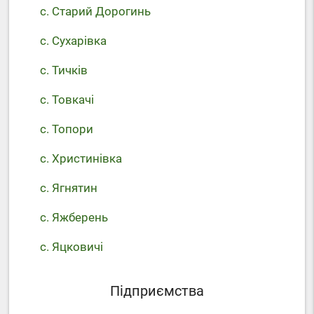
с. Старий Дорогинь
с. Сухарівка
с. Тичків
с. Товкачі
с. Топори
с. Христинівка
с. Ягнятин
с. Яжберень
с. Яцковичі
Підприємства