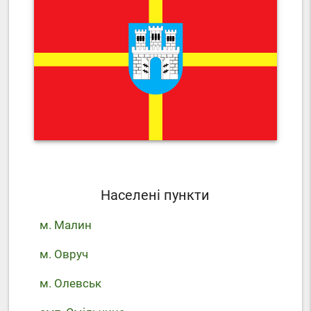
Населені пункти
м. Малин
м. Овруч
м. Олевськ