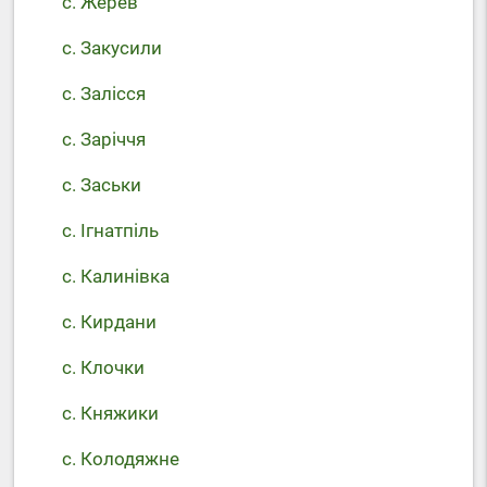
с. Жерев
с. Закусили
с. Залісся
с. Заріччя
с. Заськи
с. Ігнатпіль
с. Калинівка
с. Кирдани
с. Клочки
с. Княжики
с. Колодяжне