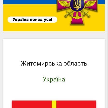
Житомирська область
Україна