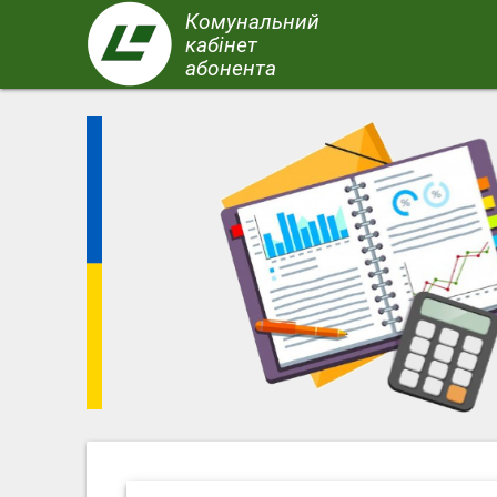
Перейти
Комунальний
до
кабінет
основного
абонента
вмісту