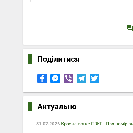
question_answe
Поділитися
Актуально
31.07.2026
Красилівське ПВКГ - Про намір з