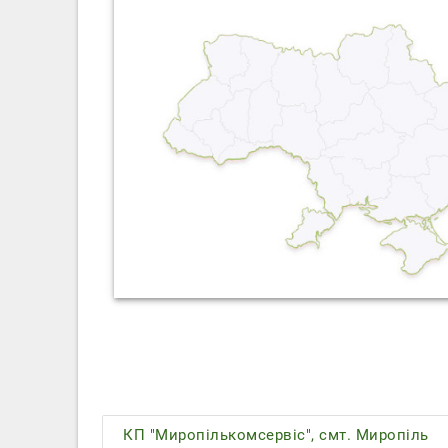
КП "Миропількомсервіс", смт. Миропіль