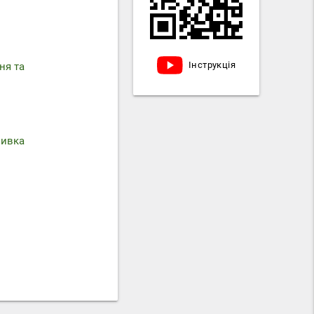
Інструкція
ня та
мивка