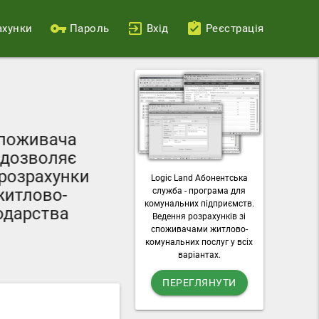
ахунки
Пароль
Вхід
Реєстрація
Ваш персональний
поживача
можливості пода
дозволяє
лічильників, о
розрахунки
Logic Land Абонентська
комунальні п
итлово-
служба - програма для
завантажувати раху
комунальних підприємств.
дарства
Ведення розрахунків зі
послу
споживачами житлово-
комунальних послуг у всіх
варіантах.
ПЕРЕГЛЯНУТИ