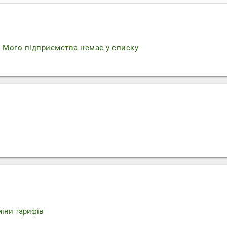
r
Мого підприємства немає у списку
міни тарифів