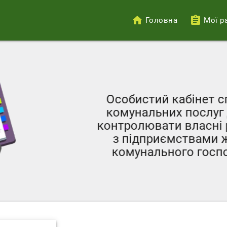
Головна
Мої р
Меню
облікового
запису
користувача
Особистий кабінет с
комунальних послуг 
контролювати власні 
з підприємствами ж
комунального госпо