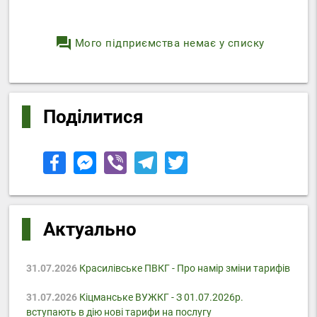
question_answer
Мого підприємства немає у списку
Поділитися
Актуально
31.07.2026
Красилівське ПВКГ - Про намір зміни тарифів
31.07.2026
Кіцманське ВУЖКГ - З 01.07.2026р.
вступають в дію нові тарифи на послугу