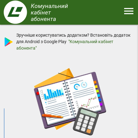
Перейти
Комунальний
menu
до
кабінет
основного
абонента
Меню
вмісту
Зручніше користуватись додатком? Встановіть додаток
для Android з Google Play
"Комунальний кабінет
абонента"