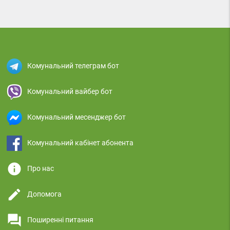
Комунальний телеграм бот
Комунальний вайбер бот
Комунальний месенджер бот
Комунальний кабінет абонента
info
Про нас
edit
Допомога
question_answer
Поширенні питання