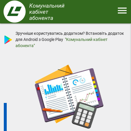
Перейти
Комунальний
menu
до
кабінет
основного
абонента
Меню
вмісту
Зручніше користуватись додатком? Встановіть додаток
для Android з Google Play
"Комунальний кабінет
абонента"