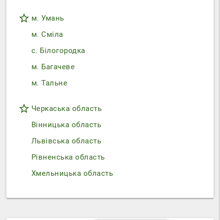
star_border
м. Умань
м. Сміла
с. Білогородка
м. Багачеве
м. Тальне
star_border
Черкаська область
Вінницька область
Львівська область
Рівненська область
Хмельницька область