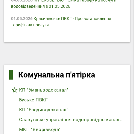
водовідведенння з 01.05.2026
01.05.2026
Красилівське ПВКГ - Про встановлення
тарифів на послуги
Комунальна п'ятірка
star_border
КП "Уманьводоканал"
Буське ПВКГ
КП "Бродиводоканал"
Славутське управління водопровідно-каналізаційного господарства
МКП "Яворіввода"