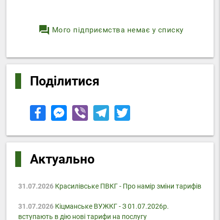
question_answer
Мого підприємства немає у списку
Поділитися
Актуально
31.07.2026
Красилівське ПВКГ - Про намір зміни тарифів
31.07.2026
Кіцманське ВУЖКГ - З 01.07.2026р.
вступають в дію нові тарифи на послугу