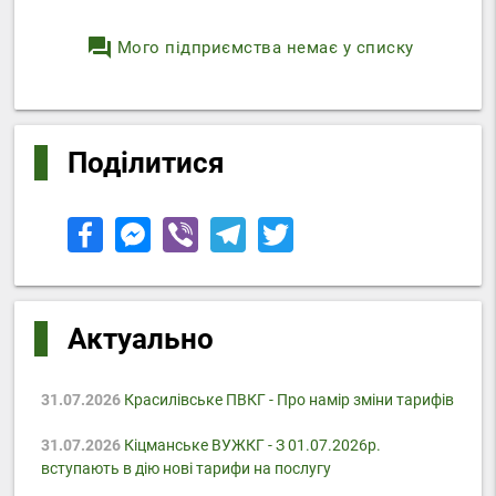
question_answer
Мого підприємства немає у списку
Поділитися
Актуально
31.07.2026
Красилівське ПВКГ - Про намір зміни тарифів
31.07.2026
Кіцманське ВУЖКГ - З 01.07.2026р.
вступають в дію нові тарифи на послугу