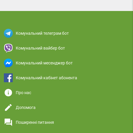
Комунальний телеграм бот
Комунальний вайбер бот
Комунальний месенджер бот
Комунальний кабінет абонента
info
Про нас
edit
Допомога
question_answer
Поширенні питання