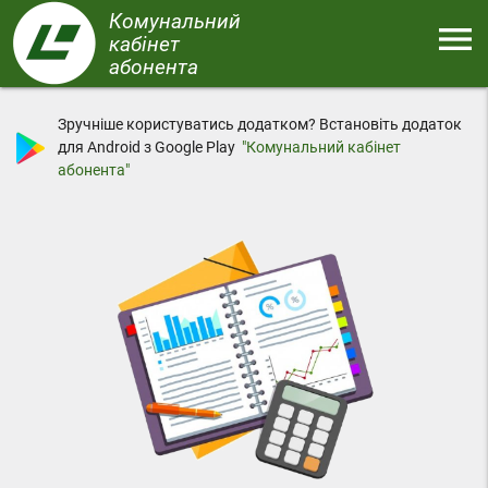
Перейти
Комунальний
menu
до
кабінет
основного
абонента
Меню
вмісту
Зручніше користуватись додатком? Встановіть додаток
для Android з Google Play
"Комунальний кабінет
абонента"