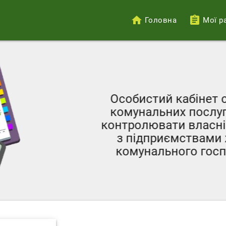
Головна
Мої р
Меню
облікового
запису
користувача
Особистий кабінет с
комунальних послуг 
контролювати власні 
з підприємствами ж
комунального госпо