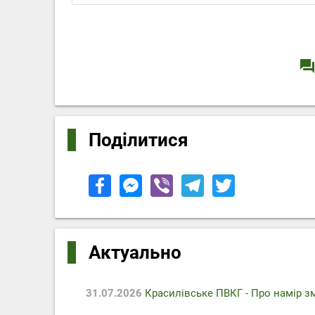
question_answe
Поділитися
Актуально
31.07.2026
Красилівське ПВКГ - Про намір з