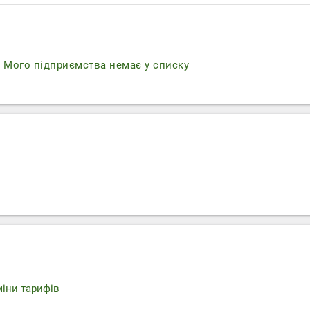
r
Мого підприємства немає у списку
міни тарифів