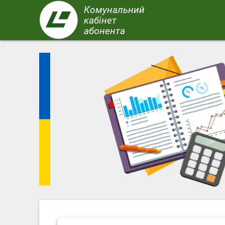
Перейти
Комунальний
до
кабінет
основного
абонента
вмісту