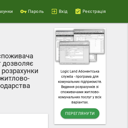
ахунки
Пароль
Вхід
Реєстрація
Ваш персональний
поживача
можливості пода
дозволяє
лічильників, о
розрахунки
Logic Land Абонентська
комунальні п
итлово-
служба - програма для
завантажувати раху
комунальних підприємств.
дарства
Ведення розрахунків зі
послу
споживачами житлово-
комунальних послуг у всіх
варіантах.
ПЕРЕГЛЯНУТИ