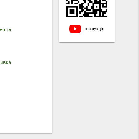
Інструкція
ня та
мивка