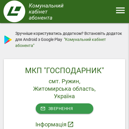
Перейти
Комунальний
menu
до
кабінет
основного
абонента
Меню
вмісту
Зручніше користуватись додатком? Встановіть додаток
для Android з Google Play
"Комунальний кабінет
абонента"
МКП "ГОСПОДАРНИК"
смт. Ружин,
Житомирська область,
Україна
mail_outline
ЗВЕРНЕННЯ
Інформація
launch