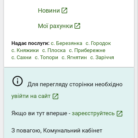
Новини
launch
Мої рахунки
launch
Надає послуги:
с. Березянка
с. Городок
с. Княжики
с. Плоска
с. Прибережне
с. Сахни
с. Топори
с. Ягнятин
с. Заріччя
info_outline
Для перегляду сторінки необхідно
увійти на сайт
launch
Якщо ви тут вперше -
зареєструйтесь
launch
З повагою, Комунальний кабінет