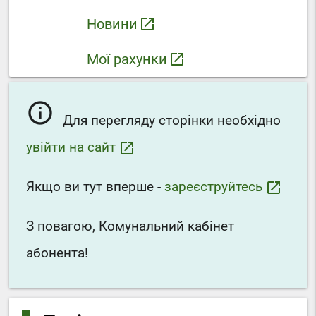
Новини
launch
Мої рахунки
launch
info_outline
Для перегляду сторінки необхідно
увійти на сайт
launch
Якщо ви тут вперше -
зареєструйтесь
launch
З повагою, Комунальний кабінет
абонента!