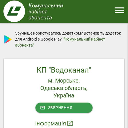
Перейти
Комунальний
menu
до
кабінет
основного
абонента
Меню
вмісту
Зручніше користуватись додатком? Встановіть додаток
для Android з Google Play
"Комунальний кабінет
абонента"
КП "Водоканал"
м. Морське,
Одеська область,
Україна
mail_outline
ЗВЕРНЕННЯ
Інформація
launch