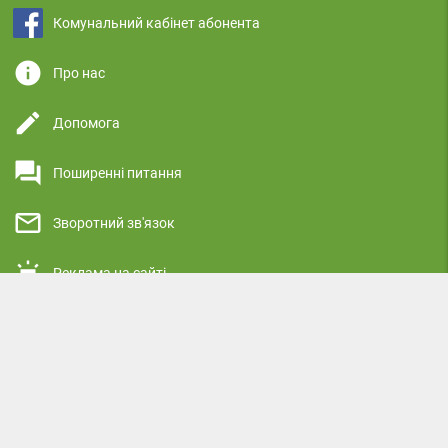
Комунальний кабінет абонента
info
Про нас
edit
Допомога
question_answer
Поширенні питання
mail_outline
Зворотний зв'язок
highlight
Реклама на сайті
security
Політика конфіденційності