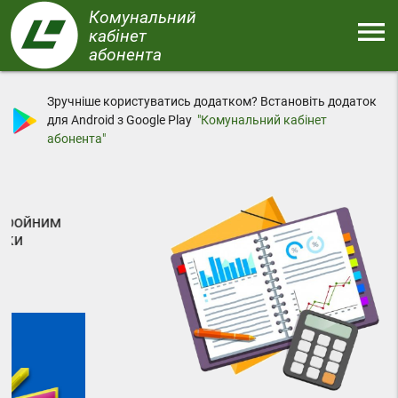
Перейти
Комунальний
menu
до
кабінет
основного
абонента
Меню
вмісту
Зручніше користуватись додатком? Встановіть додаток
для Android з Google Play
"Комунальний кабінет
абонента"
м