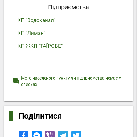
Підприємства
КП "Водоканал"
КП "Лиман"
КП ЖКП "ТАЇРОВЕ"
Мого населеного пункту чи підприємства немає у
question_answer
списках
Поділитися