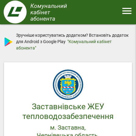
Перейти
Комунальний
menu
до
кабінет
основного
абонента
Меню
вмісту
Зручніше користуватись додатком? Встановіть додаток
для Android з Google Play
"Комунальний кабінет
абонента"
Заставнівське ЖЕУ
тепловодозабезпечення
м. Заставна,
Чернівецька область,