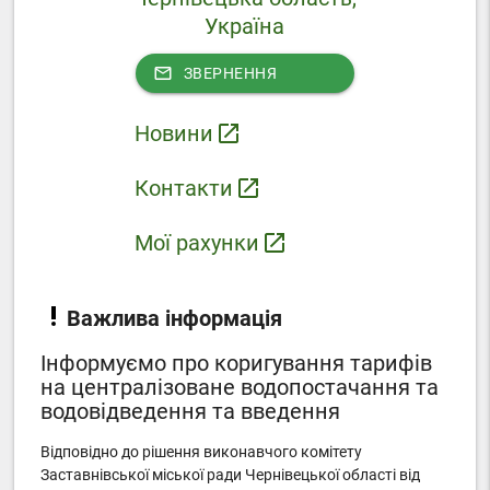
Україна
mail_outline
ЗВЕРНЕННЯ
Новини
launch
Контакти
launch
Мої рахунки
launch
Важлива інформація
Інформуємо про коригування тарифів
на централізоване водопостачання та
водовідведення та введення
Відповідно до рішення виконавчого комітету
Заставнівської міської ради Чернівецької області від