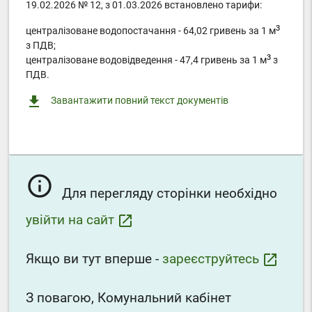
19.02.2026 № 12, з 01.03.2026 встановлено тарифи:
3
централізоване водопостачання - 64,02 гривень за 1 м
з ПДВ;
3
централізоване водовідведення - 47,4 гривень за 1 м
з
ПДВ.
file_download
Завантажити повний текст документів
info_outline
Для перегляду сторінки необхідно
увійти на сайт
launch
Якщо ви тут вперше -
зареєструйтесь
launch
З повагою, Комунальний кабінет