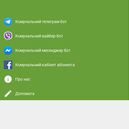
Комунальний телеграм бот
Комунальний вайбер бот
Комунальний месенджер бот
Комунальний кабінет абонента
info
Про нас
edit
Допомога
question_answer
Поширенні питання
mail_outline
Зворотний зв'язок