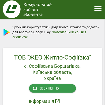
Перейти
Комунальний
menu
до
кабінет
основного
абонента
Меню
вмісту
Зручніше користуватись додатком? Встановіть додаток
для Android з Google Play
"Комунальний кабінет
абонента"
ТОВ "ЖЕО Житло-Софіївка"
с. Софіївська Борщагівка,
Київська область,
Україна
mail_outline
ЗВЕРНЕННЯ
Інформація
launch