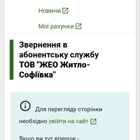
Новини
launch
Мої рахунки
launch
Звернення в
абонентську службу
ТОВ "ЖЕО Житло-
Софіївка"
info_outline
Для перегляду сторінки
необхідно
увійти на сайт
launch
Якщо ви тут вперше -