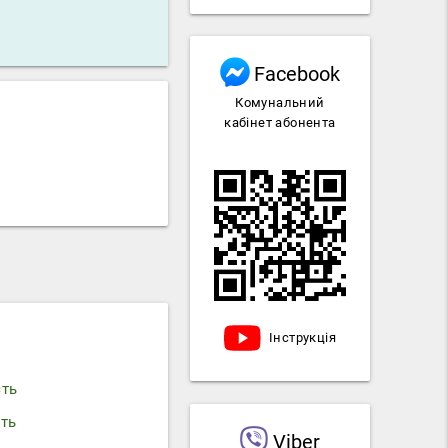
Facebook
Комунальний
кабінет абонента
Інструкція
сть
сть
Viber