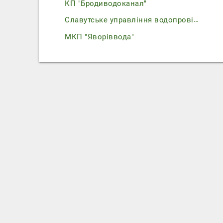
КП "Бродиводоканал"
Славутське управління водопровідно-каналізаційного господарства
МКП "Яворіввода"