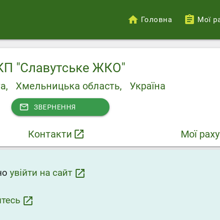
Головна
Мої р
Меню
облікового
запису
КП "Славутське ЖКО"
користувача
а,
Хмельницька область,
Україна
mail_outline
ЗВЕРНЕННЯ
Контакти
launch
Мої рах
дно
увійти на сайт
launch
йтесь
launch