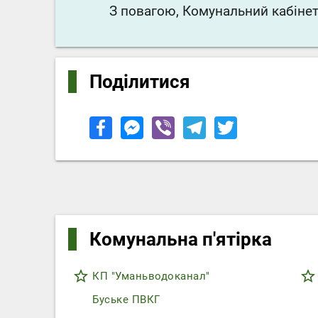
З повагою, Комунальний кабінет
Поділитися
Комунальна п'ятірка
star_border
star_border
КП "Уманьводоканал"
Буське ПВКГ