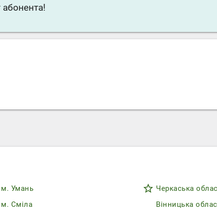
 абонента!
star_border
м. Умань
Черкаська обла
м. Сміла
Вінницька обла