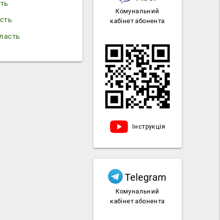
сть
Комунальний
сть
кабінет абонента
ласть
Інструкція
Telegram
Комунальний
кабінет абонента