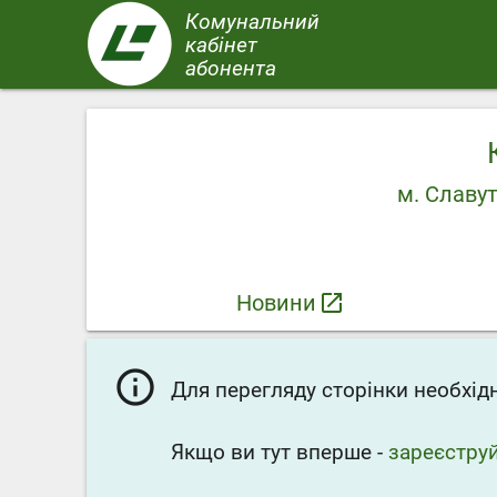
Перейти
Комунальний
до
кабінет
основного
абонента
вмісту
м. Славут
Новини
launch
info_outline
Для перегляду сторінки необхі
Якщо ви тут вперше -
зареєстру