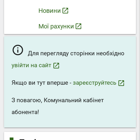
Новини
launch
Мої рахунки
launch
info_outline
Для перегляду сторінки необхідно
увійти на сайт
launch
Якщо ви тут вперше -
зареєструйтесь
launch
З повагою, Комунальний кабінет
абонента!