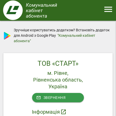
Перейти
Комунальний
menu
до
кабінет
основного
абонента
Меню
вмісту
Зручніше користуватись додатком? Встановіть додаток
для Android з Google Play
"Комунальний кабінет
абонента"
ТОВ «СТАРТ»
м. Рівне,
Рівненська область,
Україна
mail_outline
ЗВЕРНЕННЯ
Інформація
launch