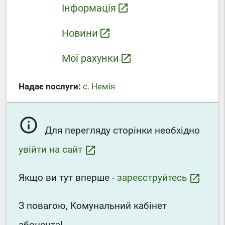
Інформація
launch
Новини
launch
Мої рахунки
launch
Надає послуги:
с. Немія
info_outline
Для перегляду сторінки необхідно
увійти на сайт
launch
Якщо ви тут вперше -
зареєструйтесь
launch
З повагою, Комунальний кабінет
абонента!