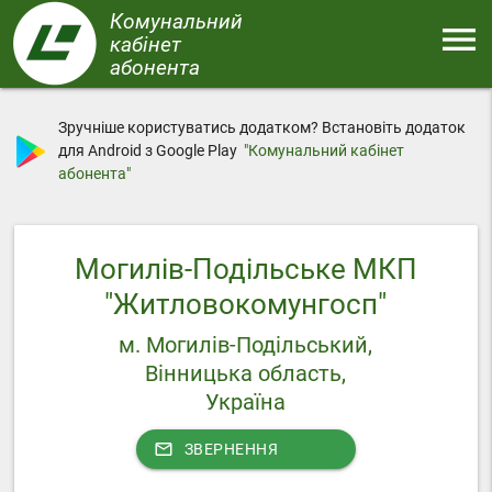
Перейти
Комунальний
menu
до
кабінет
основного
абонента
Меню
вмісту
Зручніше користуватись додатком? Встановіть додаток
для Android з Google Play
"Комунальний кабінет
абонента"
Могилів-Подільське MКП
"Житловокомунгосп"
м. Могилів-Подільський,
Вінницька область,
Україна
mail_outline
ЗВЕРНЕННЯ