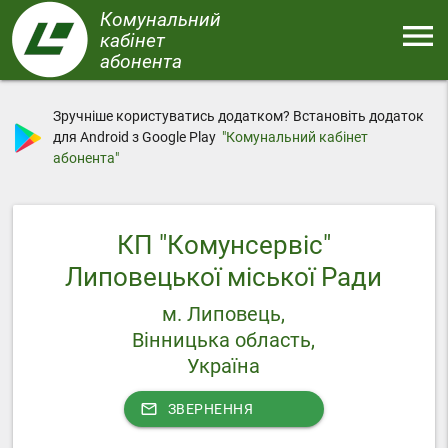
Перейти
Комунальний
menu
до
кабінет
основного
абонента
Меню
вмісту
Зручніше користуватись додатком? Встановіть додаток
для Android з Google Play
"Комунальний кабінет
абонента"
КП "Комунсервіс"
Липовецької міської Ради
м. Липовець,
Вінницька область,
Україна
mail_outline
ЗВЕРНЕННЯ