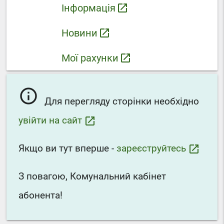
Інформація
launch
Новини
launch
Мої рахунки
launch
info_outline
Для перегляду сторінки необхідно
увійти на сайт
launch
Якщо ви тут вперше -
зареєструйтесь
launch
З повагою, Комунальний кабінет
абонента!