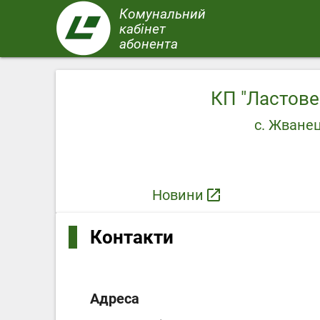
Перейти
Комунальний
до
кабінет
основного
абонента
вмісту
КП "Ластове
с. Жванец
Новини
launch
Контакти
Адресa