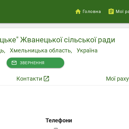
Головна
Мої р
Меню
облікового
запису
цьке" Жванецької сільської ради
користувача
ь,
Хмельницька область,
Україна
mail_outline
ЗВЕРНЕННЯ
Контакти
launch
Мої рах
Телефони