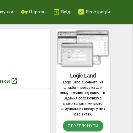
ахунки
Пароль
Вхід
Реєстрація
Logic Land
унки
launch
Logic Land Абонентська
служба - програма для
комунальних підприємств.
Ведення розрахунків зі
споживачами житлово-
комунальних послуг у всіх
варіантах.
ПЕРЕГЛЯНУТИ