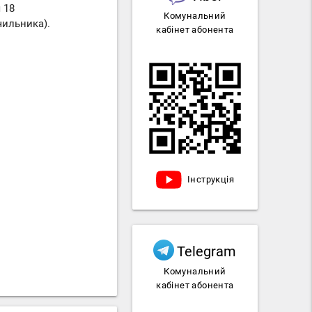
 18
Комунальний
чильника).
кабінет абонента
Інструкція
Telegram
Комунальний
кабінет абонента