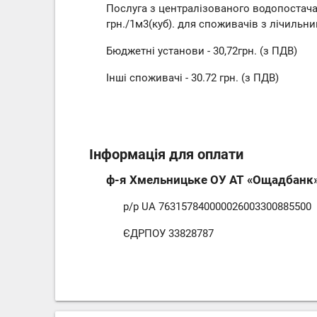
Послуга з централізованого водопостача
грн./1м3(куб). для споживачів з лічиль
Бюджетні установи - 30,72грн. (з ПДВ)
Інші споживачі - 30.72 грн. (з ПДВ)
Інформація для оплати
ф-я Хмельницьке ОУ АТ «Ощадбанк
р/р UA 763157840000026003300885500
ЄДРПОУ 33828787