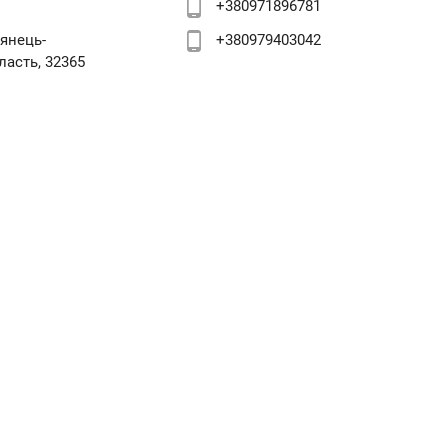
phone_android
+380971896781
phone_android
’янець-
+380979403042
ласть, 32365