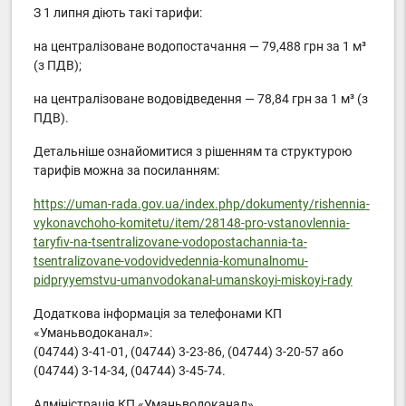
З 1 липня діють такі тарифи:
на централізоване водопостачання — 79,488 грн за 1 м³
(з ПДВ);
на централізоване водовідведення — 78,84 грн за 1 м³ (з
ПДВ).
Детальніше ознайомитися з рішенням та структурою
тарифів можна за посиланням:
https
://
uman
-
rada
.
gov
.
ua
/
index
.
php
/
dokumenty
/
rishennia
-
vykonavchoho
-
komitetu
/
item
/28148-
pro
-
vstanovlennia
-
taryfiv
-
na
-
tsentralizovane
-
vodopostachannia
-
ta
-
tsentralizovane
-
vodovidvedennia
-
komunalnomu
-
pidpryyemstvu
-
umanvodokanal
-
umanskoyi
-
miskoyi
-
rady
Додаткова інформація за телефонами КП
«Уманьводоканал»:
(04744) 3-41-01, (04744) 3-23-86, (04744) 3-20-57 або
(04744) 3-14-34, (04744) 3-45-74.
Адміністрація КП «Уманьводоканал»