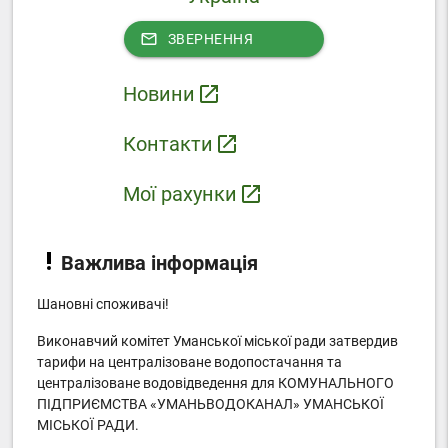
mail_outline
ЗВЕРНЕННЯ
Новини
launch
Контакти
launch
Мої рахунки
launch
Важлива інформація
Шановні споживачі!
Виконавчий комітет Уманської міської ради затвердив
тарифи на централізоване водопостачання та
централізоване водовідведення для КОМУНАЛЬНОГО
ПІДПРИЄМСТВА «УМАНЬВОДОКАНАЛ» УМАНСЬКОЇ
МІСЬКОЇ РАДИ.