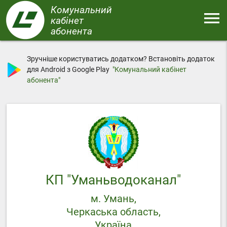
Перейти
Комунальний
menu
до
кабінет
основного
абонента
Меню
вмісту
Зручніше користуватись додатком? Встановіть додаток
для Android з Google Play
"Комунальний кабінет
абонента"
КП "Уманьводоканал"
м. Умань,
Черкаська область,
Україна