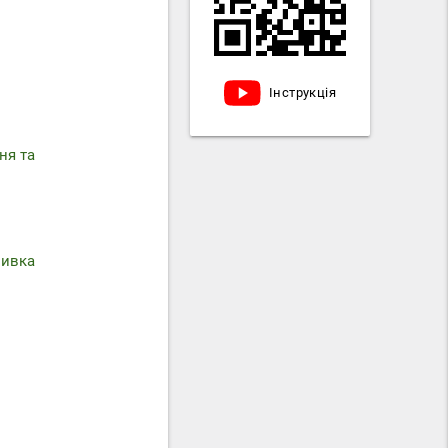
Інструкція
ня та
мивка