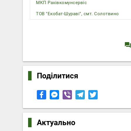
МКП Рахівкомунсервіс
ТОВ "Екобат-Шураві", смт. Солотвино
question_answe
Поділитися
Актуально