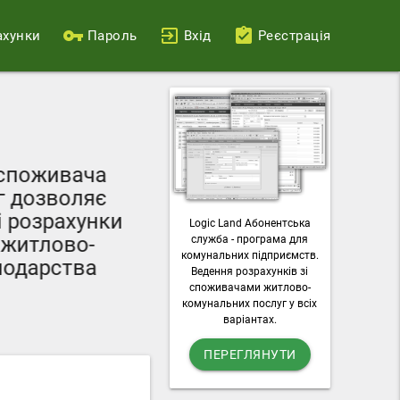
ахунки
Пароль
Вхід
Реєстрація
Ваш персональний
поживача
можливості пода
дозволяє
лічильників, о
розрахунки
Logic Land Абонентська
комунальні п
итлово-
служба - програма для
завантажувати раху
комунальних підприємств.
дарства
Ведення розрахунків зі
послу
споживачами житлово-
комунальних послуг у всіх
варіантах.
ПЕРЕГЛЯНУТИ