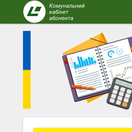
Перейти
Комунальний
до
кабінет
основного
абонента
вмісту