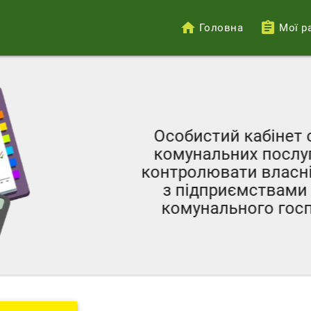
Головна
Мої р
Меню
облікового
запису
користувача
Особистий кабінет с
комунальних послуг 
контролювати власні 
з підприємствами ж
комунального госпо