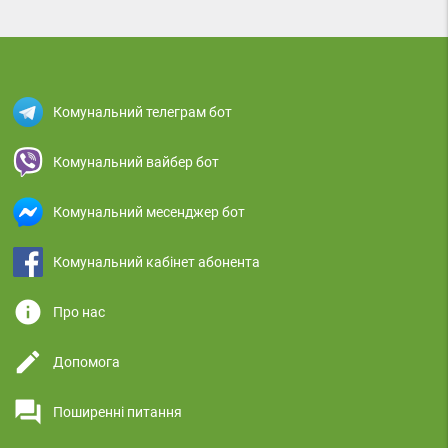
Комунальний телеграм бот
Комунальний вайбер бот
Комунальний месенджер бот
Комунальний кабінет абонента
info
Про нас
edit
Допомога
question_answer
Поширенні питання