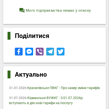
question_answer
Мого підприємства немає у списку
Поділитися
Актуально
31.07.2026
Красилівське ПВКГ - Про намір зміни тарифів
31.07.2026
Кіцманське ВУЖКГ - З 01.07.2026р.
вступають в дію нові тарифи на послугу