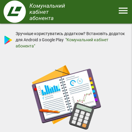
Перейти
Комунальний
menu
до
кабінет
основного
абонента
Меню
вмісту
Зручніше користуватись додатком? Встановіть додаток
для Android з Google Play
"Комунальний кабінет
абонента"