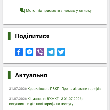
question_answer
Мого підприємства немає у списку
Поділитися
Актуально
31.07.2026
Красилівське ПВКГ - Про намір зміни тарифів
31.07.2026
Кіцманське ВУЖКГ - З 01.07.2026р.
вступають в дію нові тарифи на послугу