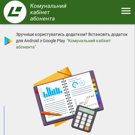
Перейти
Комунальний
menu
до
кабінет
основного
абонента
Меню
вмісту
Зручніше користуватись додатком? Встановіть додаток
для Android з Google Play
"Комунальний кабінет
абонента"