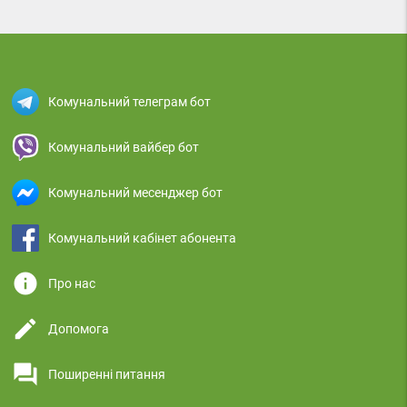
Комунальний телеграм бот
Комунальний вайбер бот
Комунальний месенджер бот
Комунальний кабінет абонента
info
Про нас
edit
Допомога
question_answer
Поширенні питання