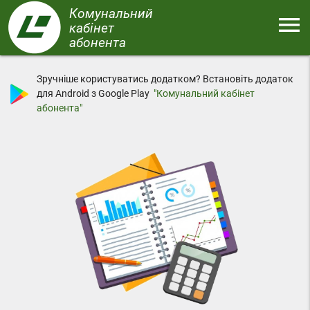
Перейти
Комунальний
menu
до
кабінет
основного
абонента
Меню
вмісту
Зручніше користуватись додатком? Встановіть додаток
для Android з Google Play
"Комунальний кабінет
абонента"