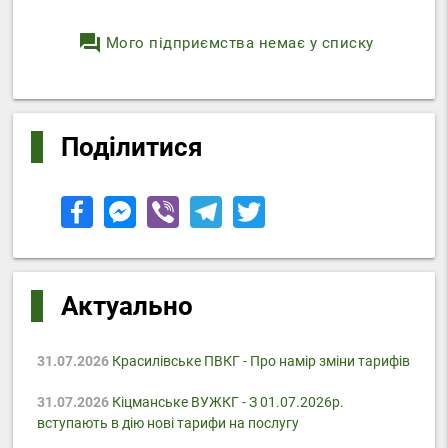
question_answer
Мого підприємства немає у списку
Поділитися
Актуально
31.07.2026
Красилівське ПВКГ - Про намір зміни тарифів
31.07.2026
Кіцманське ВУЖКГ - З 01.07.2026р.
вступають в дію нові тарифи на послугу