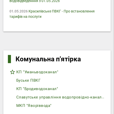
водовідведенння з 01.05.2026
01.05.2026
Красилівське ПВКГ - Про встановлення
тарифів на послуги
Комунальна п'ятірка
star_border
КП "Уманьводоканал"
Буське ПВКГ
КП "Бродиводоканал"
Славутське управління водопровідно-каналізаційного господарства
МКП "Яворіввода"