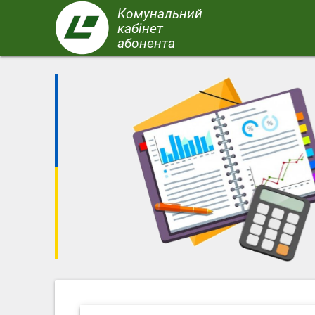
Перейти
Комунальний
до
кабінет
основного
абонента
вмісту