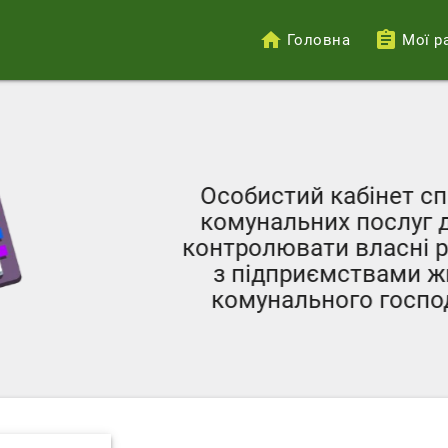
Головна
Мої р
Меню
облікового
запису
користувача
Особистий кабінет с
комунальних послуг 
контролювати власні р
з підприємствами ж
комунального госпо