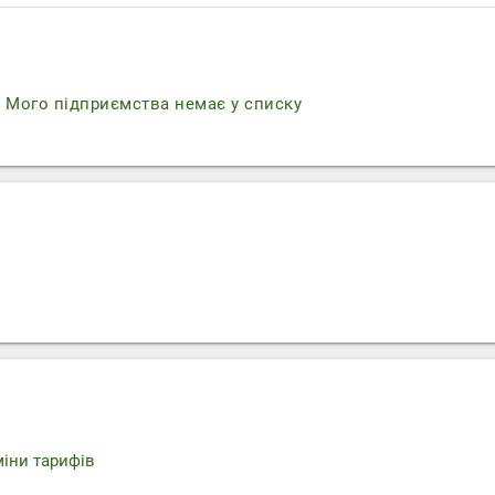
r
Мого підприємства немає у списку
міни тарифів