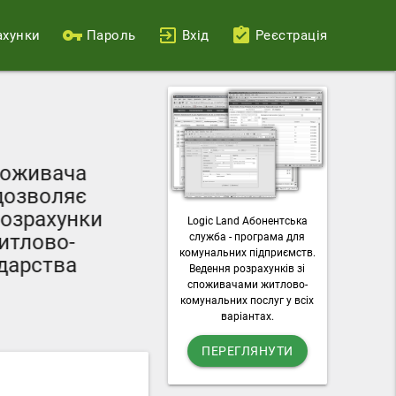
ахунки
Пароль
Вхід
Реєстрація
Ваш персональний
поживача
можливості пода
дозволяє
лічильників, о
озрахунки
Logic Land Абонентська
комунальні п
итлово-
служба - програма для
завантажувати раху
комунальних підприємств.
дарства
Ведення розрахунків зі
послу
споживачами житлово-
комунальних послуг у всіх
варіантах.
ПЕРЕГЛЯНУТИ