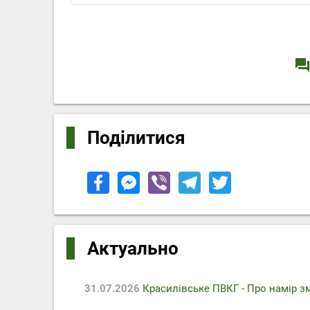
question_answe
Поділитися
Актуально
31.07.2026
Красилівське ПВКГ - Про намір з