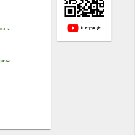
Інструкція
ня та
мивка