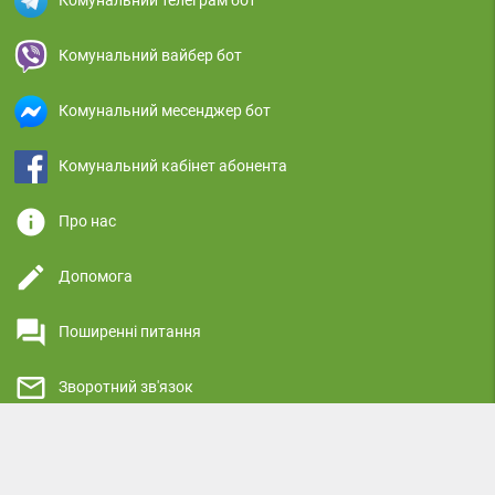
Комунальний телеграм бот
Комунальний вайбер бот
Комунальний месенджер бот
Комунальний кабінет абонента
info
Про нас
edit
Допомога
question_answer
Поширенні питання
mail_outline
Зворотний зв'язок
highlight
Реклама на сайті