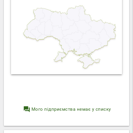
question_answer
Мого підприємства немає у списку