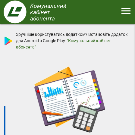
Перейти
Комунальний
menu
до
кабінет
основного
абонента
Меню
вмісту
Зручніше користуватись додатком? Встановіть додаток
для Android з Google Play
"Комунальний кабінет
абонента"