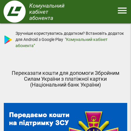
Перейти
Комунальний
menu
до
кабінет
основного
абонента
Меню
вмісту
Зручніше користуватись додатком? Встановіть додаток
для Android з Google Play
"Комунальний кабінет
абонента"
Переказати кошти для допомоги Збройним
Силам України з платіжної картки
(Національний банк України)