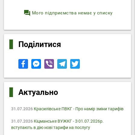
question_answer
Мого підприємства немає у списку
Поділитися
Актуально
31.07.2026
Красилівське ПВКГ - Про намір зміни тарифів
31.07.2026
Кіцманське ВУЖКГ - З 01.07.2026р.
вступають в дію нові тарифи на послугу