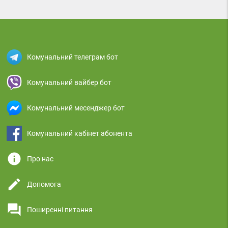
Комунальний телеграм бот
Комунальний вайбер бот
Комунальний месенджер бот
Комунальний кабінет абонента
info
Про нас
edit
Допомога
question_answer
Поширенні питання