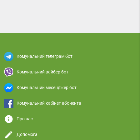
Комунальний телеграм бот
Комунальний вайбер бот
Комунальний месенджер бот
Комунальний кабінет абонента
info
Про нас
edit
Допомога