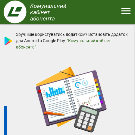
Перейти
Комунальний
menu
до
кабінет
основного
абонента
Меню
вмісту
Зручніше користуватись додатком? Встановіть додаток
для Android з Google Play
"Комунальний кабінет
абонента"