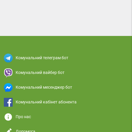
Комунальний телеграм бот
Комунальний вайбер бот
Комунальний месенджер бот
Комунальний кабінет абонента
info
Про нас
edit
Допомога