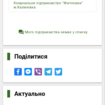
Комунальне підприємство "Житловик"
м.Калинівка
question_answer
Мого підприємства немає у списку
Поділитися
Актуально