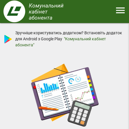
Перейти
Комунальний
menu
до
кабінет
основного
абонента
Меню
вмісту
Зручніше користуватись додатком? Встановіть додаток
для Android з Google Play
"Комунальний кабінет
абонента"