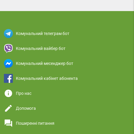
Комунальний телеграм бот
Комунальний вайбер бот
Комунальний месенджер бот
Комунальний кабінет абонента
info
Про нас
edit
Допомога
question_answer
Поширенні питання