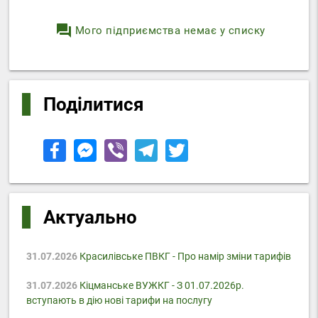
question_answer
Мого підприємства немає у списку
Поділитися
Актуально
31.07.2026
Красилівське ПВКГ - Про намір зміни тарифів
31.07.2026
Кіцманське ВУЖКГ - З 01.07.2026р.
вступають в дію нові тарифи на послугу