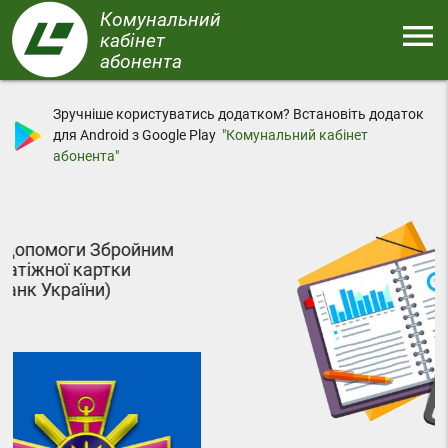
Перейти
Комунальний
menu
до
кабінет
основного
абонента
Меню
вмісту
Зручніше користуватись додатком? Встановіть додаток
для Android з Google Play
"Комунальний кабінет
абонента"
йним