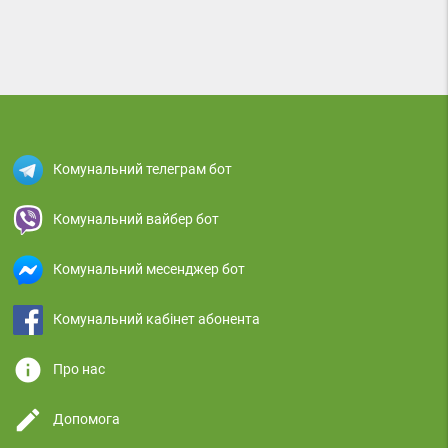
Комунальний телеграм бот
Комунальний вайбер бот
Комунальний месенджер бот
Комунальний кабінет абонента
info
Про нас
edit
Допомога