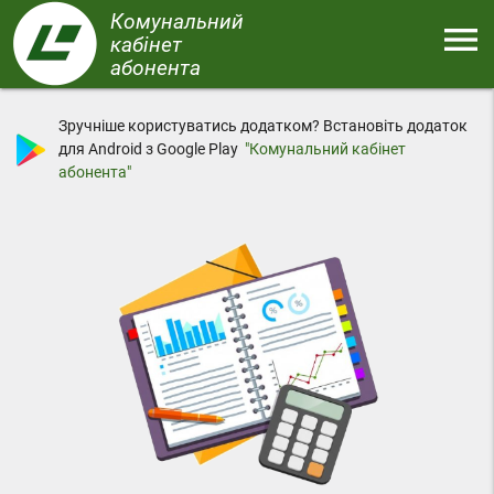
Перейти
Комунальний
menu
до
кабінет
основного
абонента
Меню
вмісту
Зручніше користуватись додатком? Встановіть додаток
для Android з Google Play
"Комунальний кабінет
абонента"