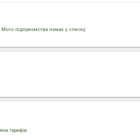
r
Мого підприємства немає у списку
міни тарифів