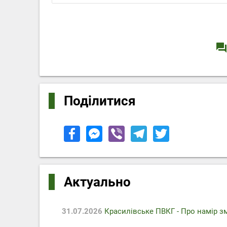
question_answe
Поділитися
Актуально
31.07.2026
Красилівське ПВКГ - Про намір з