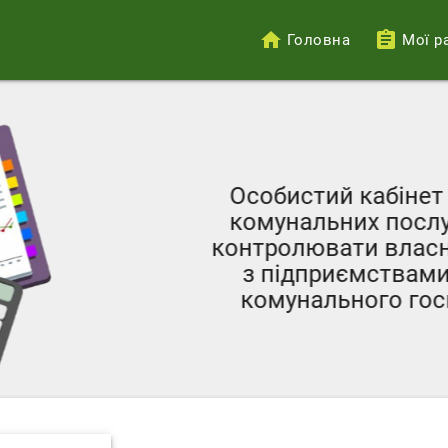
Головна
Мої р
Меню
облікового
запису
користувача
Особистий кабінет с
комунальних послуг 
контролювати власні 
з підприємствами ж
комунального госпо