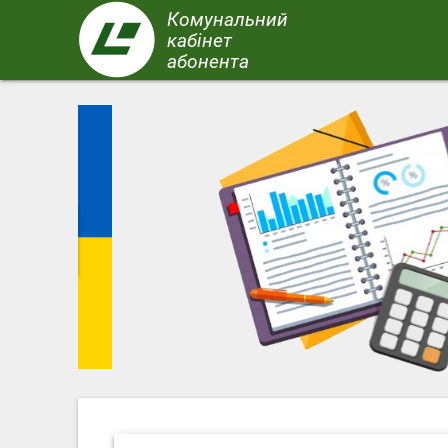
Перейти
Комунальний
до
кабінет
основного
абонента
вмісту