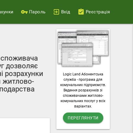
ахунки
Пароль
Вхід
Реєстрація
Ваш персональний
поживача
можливості пода
дозволяє
лічильників, 
розрахунки
Logic Land Абонентська
комунальні 
итлово-
служба - програма для
завантажувати рах
комунальних підприємств.
дарства
Ведення розрахунків зі
послу
споживачами житлово-
комунальних послуг у всіх
варіантах.
ПЕРЕГЛЯНУТИ