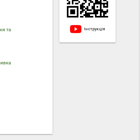
Інструкція
ня та
мивка