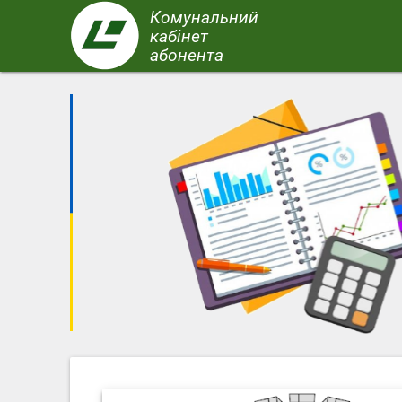
Перейти
Комунальний
до
кабінет
основного
абонента
вмісту