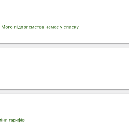
r
Мого підприємства немає у списку
міни тарифів