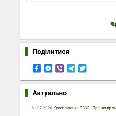
question_answe
Поділитися
Актуально
31.07.2026
Красилівське ПВКГ - Про намір з