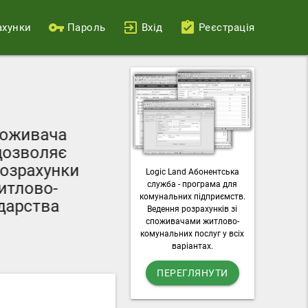
ахунки
Пароль
Вхід
Реєстрація
Ваш персональний
поживача
можливості пода
дозволяє
лічильників, о
озрахунки
Logic Land Абонентська
комунальні п
итлово-
служба - програма для
завантажувати раху
комунальних підприємств.
дарства
Ведення розрахунків зі
послу
споживачами житлово-
комунальних послуг у всіх
варіантах.
ПЕРЕГЛЯНУТИ