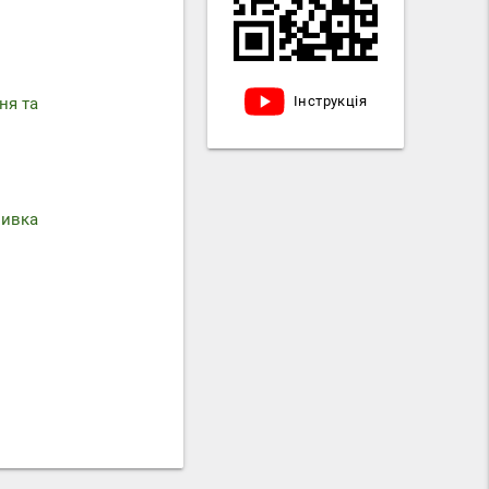
Інструкція
ня та
мивка