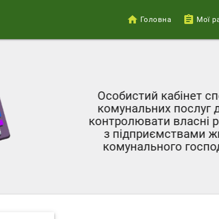
Головна
Мої р
Меню
облікового
запису
користувача
Особистий кабінет с
комунальних послуг 
контролювати власні р
з підприємствами ж
комунального госпо