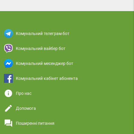
Комунальний телеграм бот
Комунальний вайбер бот
Комунальний месенджер бот
Комунальний кабінет абонента
info
Про нас
edit
Допомога
question_answer
Поширенні питання