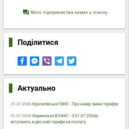
question_answer
Мого підприємства немає у списку
Поділитися
Актуально
31.07.2026
Красилівське ПВКГ - Про намір зміни тарифів
31.07.2026
Кіцманське ВУЖКГ - З 01.07.2026р.
вступають в дію нові тарифи на послугу