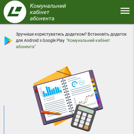
Перейти
Комунальний
menu
до
кабінет
основного
абонента
Меню
вмісту
Зручніше користуватись додатком? Встановіть додаток
для Android з Google Play
"Комунальний кабінет
абонента"