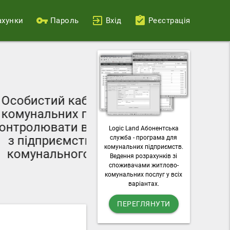
ахунки
Пароль
Вхід
Реєстрація
Ваш персональн
 споживача
можливості по
г дозволяє
лічильників
і розрахунки
Logic Land Абонентська
комунальн
 житлово-
служба - програма для
завантажувати р
комунальних підприємств.
подарства
Ведення розрахунків зі
пос
споживачами житлово-
комунальних послуг у всіх
варіантах.
ПЕРЕГЛЯНУТИ