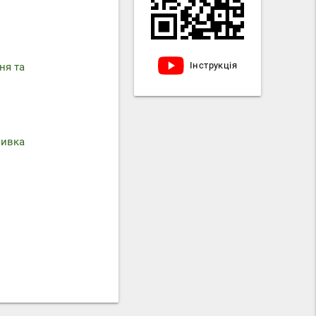
Інструкція
ня та
мивка