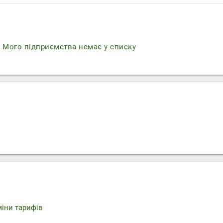
r
Мого підприємства немає у списку
міни тарифів