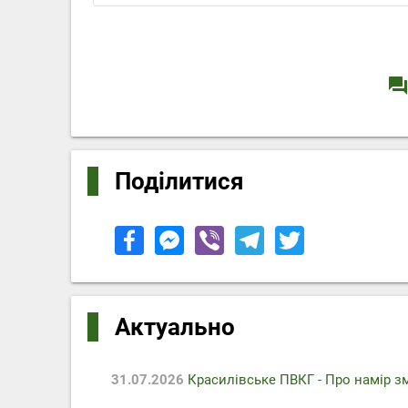
question_answe
Поділитися
Актуально
31.07.2026
Красилівське ПВКГ - Про намір з