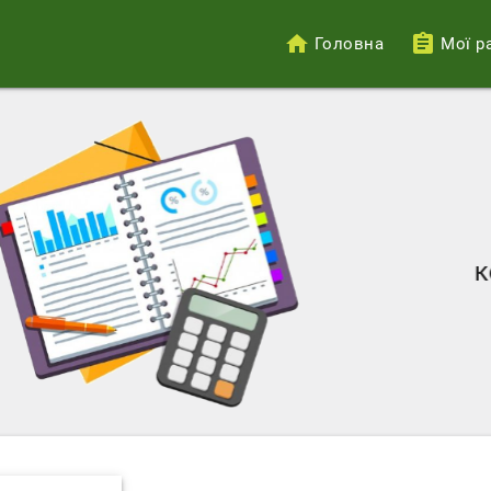
Головна
Мої р
Меню
облікового
запису
користувача
Особистий кабінет
комунальних послу
контролювати власн
з підприємствами
комунального гос