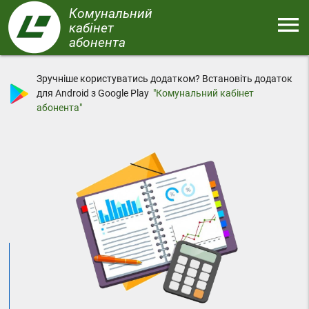
Перейти
Комунальний
menu
до
кабінет
основного
абонента
Меню
вмісту
Зручніше користуватись додатком? Встановіть додаток
для Android з Google Play
"Комунальний кабінет
абонента"