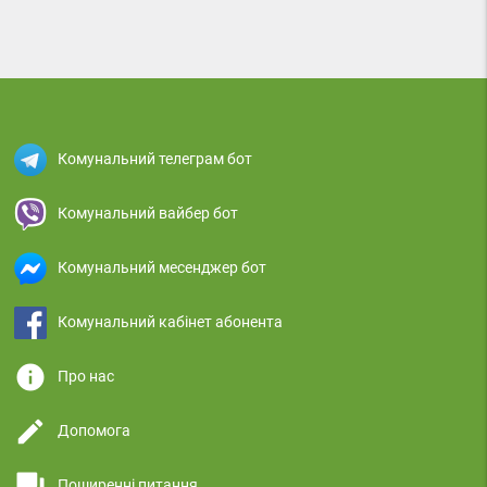
Комунальний телеграм бот
Комунальний вайбер бот
Комунальний месенджер бот
Комунальний кабінет абонента
info
Про нас
edit
Допомога
question_answer
Поширенні питання