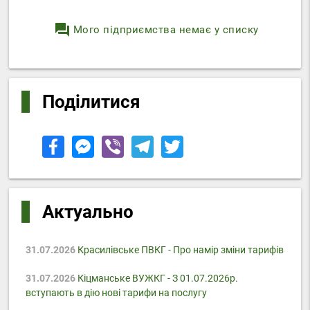
question_answer
Мого підприємства немає у списку
Поділитися
Актуально
31.07.2026
Красилівське ПВКГ - Про намір зміни тарифів
31.07.2026
Кіцманське ВУЖКГ - З 01.07.2026р.
вступають в дію нові тарифи на послугу