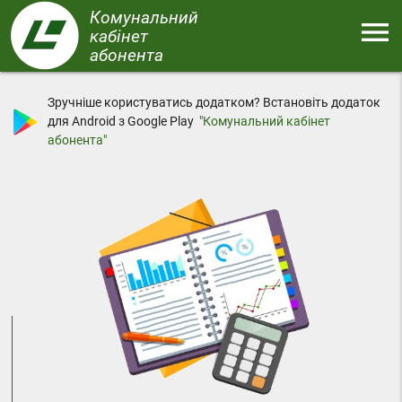
Перейти
Комунальний
menu
до
кабінет
основного
абонента
Меню
вмісту
Зручніше користуватись додатком? Встановіть додаток
для Android з Google Play
"Комунальний кабінет
абонента"