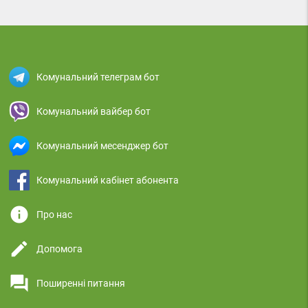
Комунальний телеграм бот
Комунальний вайбер бот
Комунальний месенджер бот
Комунальний кабінет абонента
info
Про нас
edit
Допомога
question_answer
Поширенні питання