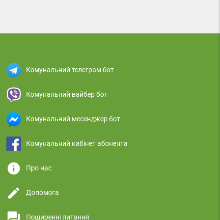
Комунальний телеграм бот
Комунальний вайбер бот
Комунальний месенджер бот
Комунальний кабінет абонента
info
Про нас
edit
Допомога
question_answer
Поширенні питання