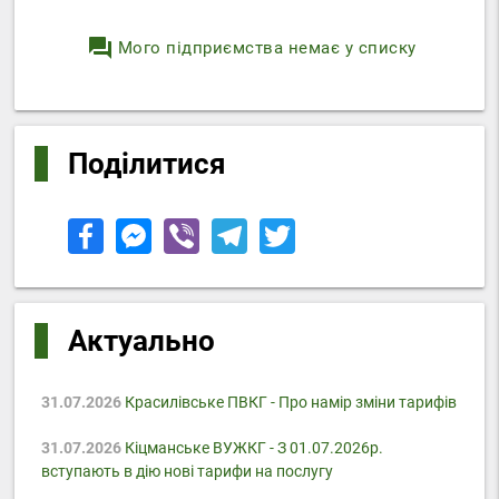
question_answer
Мого підприємства немає у списку
Поділитися
Актуально
31.07.2026
Красилівське ПВКГ - Про намір зміни тарифів
31.07.2026
Кіцманське ВУЖКГ - З 01.07.2026р.
вступають в дію нові тарифи на послугу