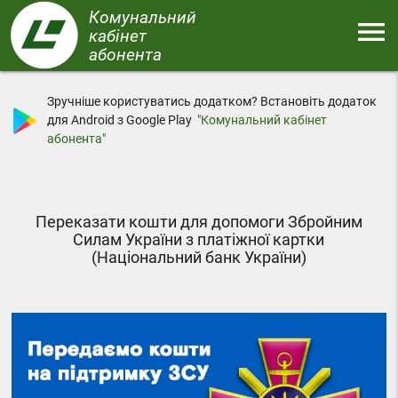
Перейти
Комунальний
menu
до
кабінет
основного
абонента
Меню
вмісту
Зручніше користуватись додатком? Встановіть додаток
для Android з Google Play
"Комунальний кабінет
абонента"
Переказати кошти для допомоги Збройним
Силам України з платіжної картки
(Національний банк України)