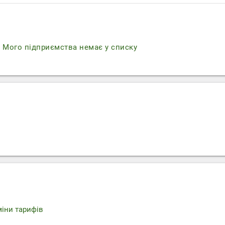
r
Мого підприємства немає у списку
міни тарифів