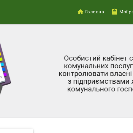
Головна
Мої р
Меню
облікового
запису
користувача
Особистий кабінет с
комунальних послуг 
контролювати власні 
з підприємствами ж
комунального госпо