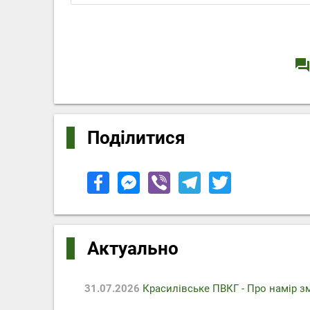
question_answe
Поділитися
Актуально
31.07.2026
Красилівське ПВКГ - Про намір з