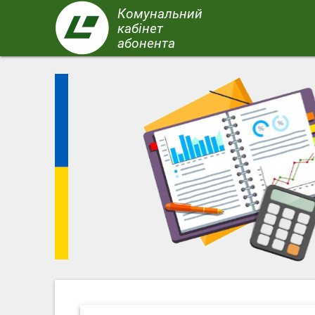
Перейти
Комунальний
до
кабінет
основного
абонента
вмісту