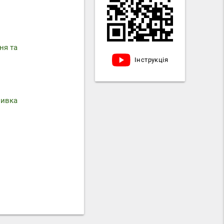
ня та
Інструкція
мивка