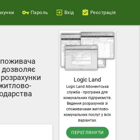
ахунки
Пароль
Вхід
Реєстрація
Ваш персональний
поживача
можливості пода
дозволяє
лічильників, о
розрахунки
Logic Land
комунальні п
итлово-
Logic Land Абонентська
завантажувати раху
дарства
служба - програма для
послу
комунальних підприємств.
Ведення розрахунків зі
споживачами житлово-
комунальних послуг у всіх
варіантах.
ПЕРЕГЛЯНУТИ