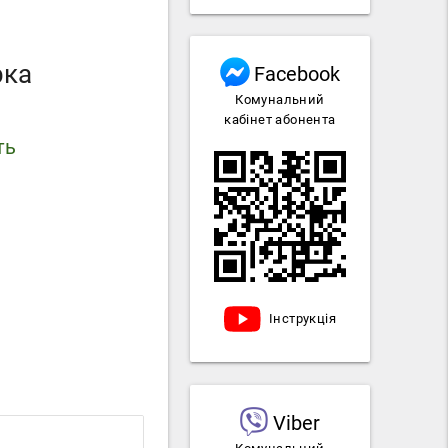
рка
Facebook
Комунальний
кабінет абонента
ть
Інструкція
Viber