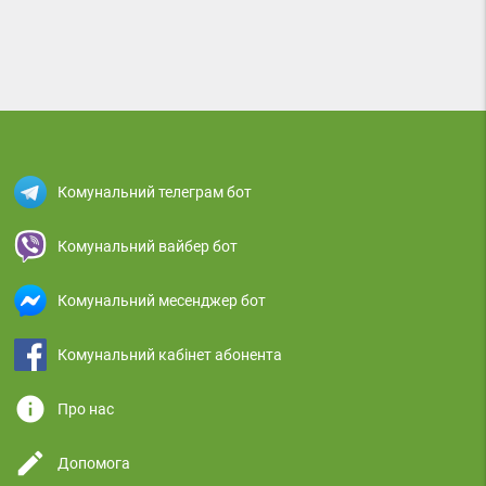
Комунальний телеграм бот
Комунальний вайбер бот
Комунальний месенджер бот
Комунальний кабінет абонента
info
Про нас
edit
Допомога