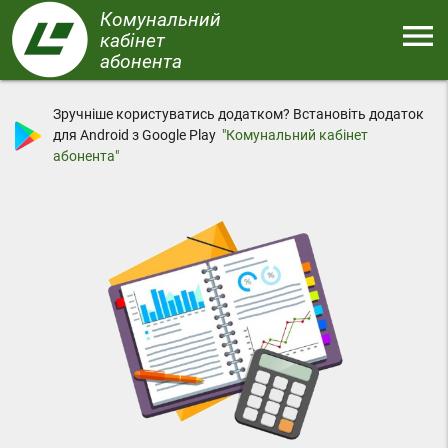
Перейти
Комунальний
menu
до
кабінет
основного
абонента
Меню
вмісту
Зручніше користуватись додатком? Встановіть додаток
для Android з Google Play
"Комунальний кабінет
абонента"