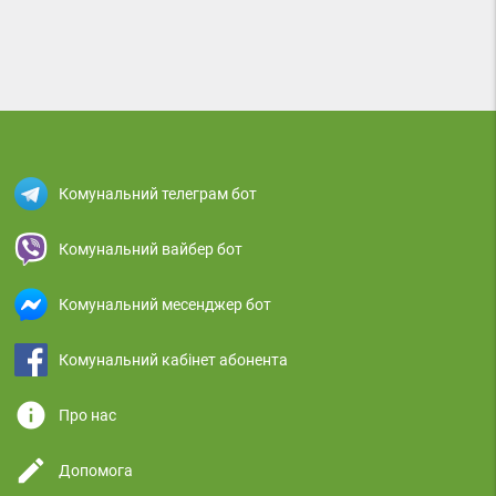
Комунальний телеграм бот
Комунальний вайбер бот
Комунальний месенджер бот
Комунальний кабінет абонента
info
Про нас
edit
Допомога