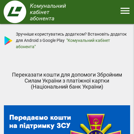
Перейти
Комунальний
menu
до
кабінет
основного
абонента
Меню
вмісту
Зручніше користуватись додатком? Встановіть додаток
для Android з Google Play
"Комунальний кабінет
абонента"
Переказати кошти для допомоги Збройним
Силам України з платіжної картки
(Національний банк України)