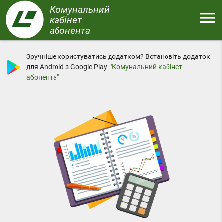
Перейти
Комунальний
menu
до
кабінет
основного
абонента
Меню
вмісту
Зручніше користуватись додатком? Встановіть додаток
для Android з Google Play
"Комунальний кабінет
абонента"