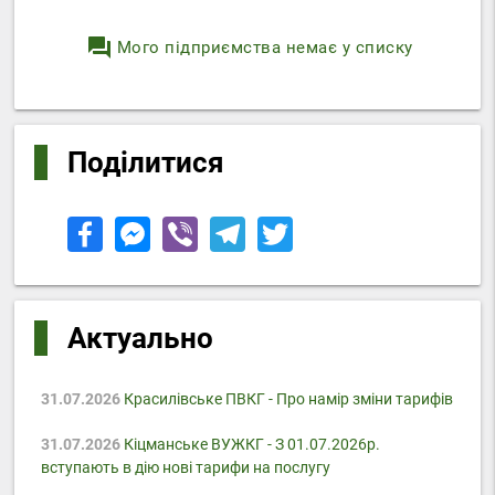
question_answer
Мого підприємства немає у списку
Поділитися
Актуально
31.07.2026
Красилівське ПВКГ - Про намір зміни тарифів
31.07.2026
Кіцманське ВУЖКГ - З 01.07.2026р.
вступають в дію нові тарифи на послугу