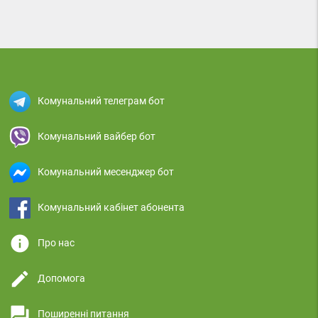
Комунальний телеграм бот
Комунальний вайбер бот
Комунальний месенджер бот
Комунальний кабінет абонента
info
Про нас
edit
Допомога
question_answer
Поширенні питання