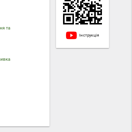
ня та
Інструкція
мивка