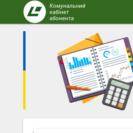
Перейти
Комунальний
до
кабінет
основного
абонента
вмісту