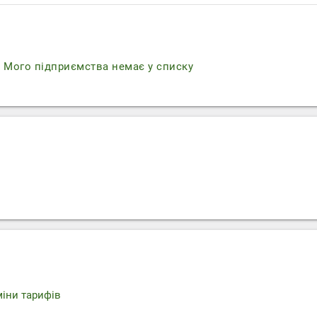
r
Мого підприємства немає у списку
міни тарифів