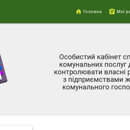
Головна
Мої р
Меню
облікового
запису
користувача
Особистий кабінет с
комунальних послуг 
контролювати власні р
з підприємствами ж
комунального госпо