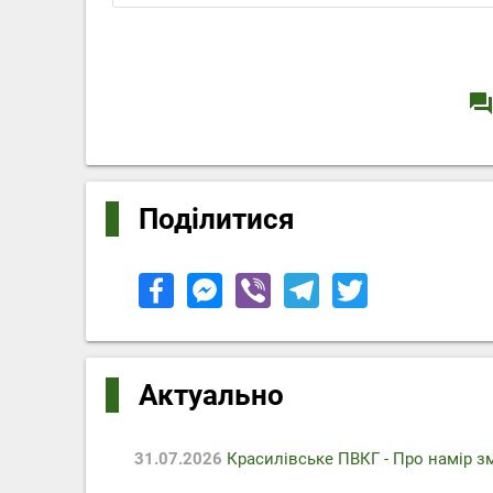
question_answe
Поділитися
Актуально
31.07.2026
Красилівське ПВКГ - Про намір з