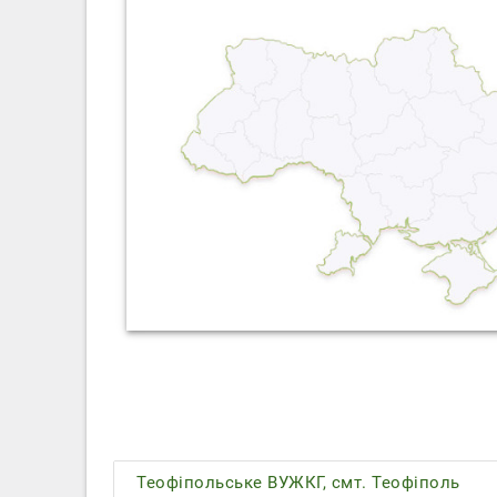
Теофіпольське ВУЖКГ, смт. Теофіполь