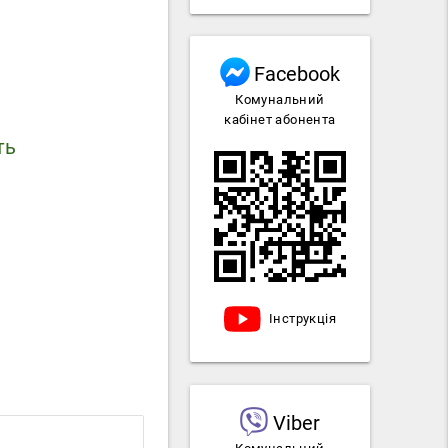
Facebook
Комунальний
кабінет абонента
ть
Інструкція
Viber