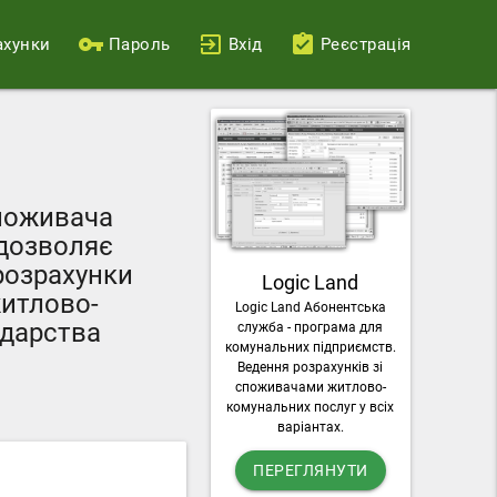
ахунки
Пароль
Вхід
Реєстрація
Ваш персональний
поживача
можливості пода
дозволяє
лічильників, о
озрахунки
Logic Land
комунальні п
итлово-
Logic Land Абонентська
завантажувати раху
дарства
служба - програма для
послу
комунальних підприємств.
Ведення розрахунків зі
споживачами житлово-
комунальних послуг у всіх
варіантах.
ПЕРЕГЛЯНУТИ