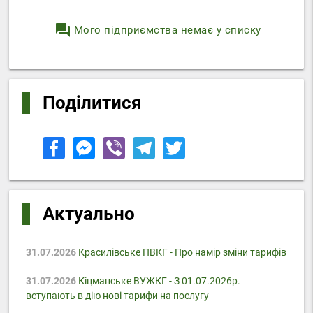
question_answer
Мого підприємства немає у списку
Поділитися
Актуально
31.07.2026
Красилівське ПВКГ - Про намір зміни тарифів
31.07.2026
Кіцманське ВУЖКГ - З 01.07.2026р.
вступають в дію нові тарифи на послугу