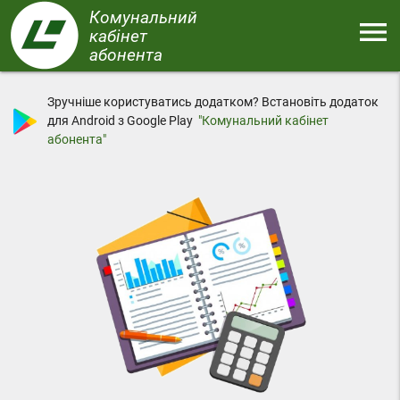
Перейти
Комунальний
menu
до
кабінет
основного
абонента
Меню
вмісту
Зручніше користуватись додатком? Встановіть додаток
для Android з Google Play
"Комунальний кабінет
абонента"