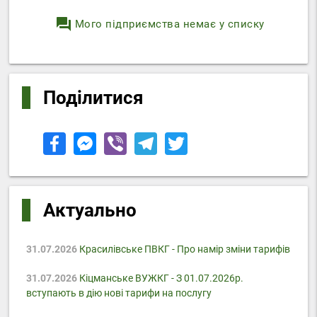
question_answer
Мого підприємства немає у списку
Поділитися
Актуально
31.07.2026
Красилівське ПВКГ - Про намір зміни тарифів
31.07.2026
Кіцманське ВУЖКГ - З 01.07.2026р.
вступають в дію нові тарифи на послугу