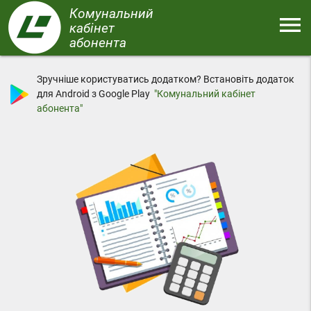
Перейти
Комунальний
menu
до
кабінет
основного
абонента
Меню
вмісту
Зручніше користуватись додатком? Встановіть додаток
для Android з Google Play
"Комунальний кабінет
абонента"