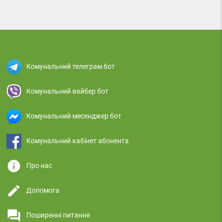
Комунальний телеграм бот
Комунальний вайбер бот
Комунальний месенджер бот
Комунальний кабінет абонента
info
Про нас
edit
Допомога
question_answer
Поширенні питання