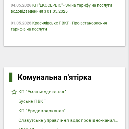
04.05.2026
КП "ЕКОСЕРВІС" - Зміна тарифу на послуги
водовідведенння з 01.05.2026
01.05.2026
Красилівське ПВКГ - Про встановлення
тарифів на послуги
Комунальна п'ятірка
star_border
КП "Уманьводоканал"
Буське ПВКГ
КП "Бродиводоканал"
Славутське управління водопровідно-каналізаційного господарства