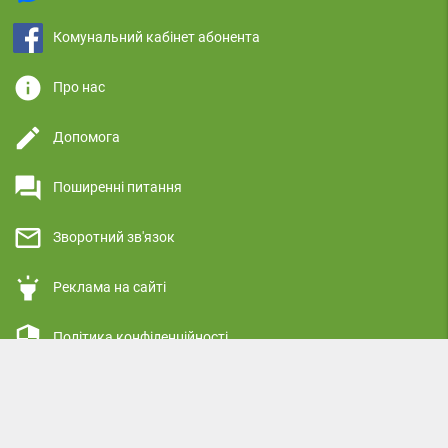
Комунальний кабінет абонента
info
Про нас
edit
Допомога
question_answer
Поширенні питання
mail_outline
Зворотний зв'язок
highlight
Реклама на сайті
security
Політика конфіденційності