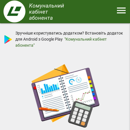
Перейти
Комунальний
menu
до
кабінет
основного
абонента
Меню
вмісту
Зручніше користуватись додатком? Встановіть додаток
для Android з Google Play
"Комунальний кабінет
абонента"