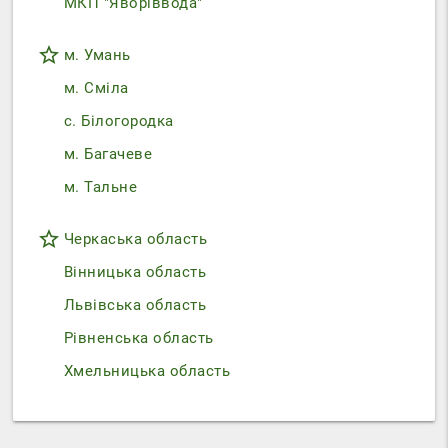
МКП "Яворіввода"
star_border
м. Умань
м. Сміла
с. Білогородка
м. Багачеве
м. Тальне
star_border
Черкаська область
Вінницька область
Львівська область
Рівненська область
Хмельницька область