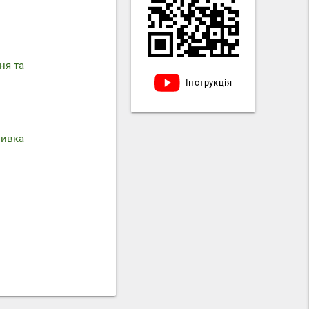
ня та
Інструкція
мивка