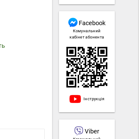
Facebook
Комунальний
кабінет абонента
ть
Інструкція
Viber