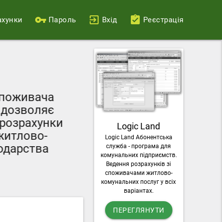
ахунки
Пароль
Вхід
Реєстрація
Ваш персональний
поживача
можливості пода
дозволяє
лічильників, о
озрахунки
Logic Land
комунальні п
итлово-
Logic Land Абонентська
завантажувати раху
дарства
служба - програма для
послу
комунальних підприємств.
Ведення розрахунків зі
споживачами житлово-
комунальних послуг у всіх
варіантах.
ПЕРЕГЛЯНУТИ