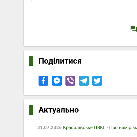
question_answe
Поділитися
Актуально
31.07.2026
Красилівське ПВКГ - Про намір з