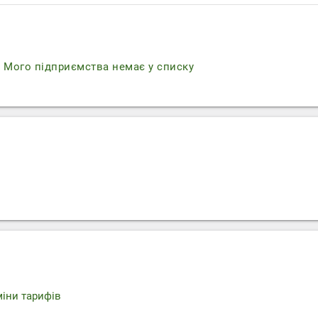
r
Мого підприємства немає у списку
міни тарифів