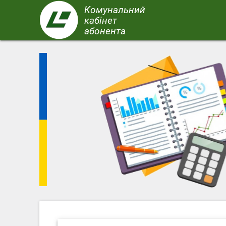
Перейти
Комунальний
до
кабінет
основного
абонента
вмісту