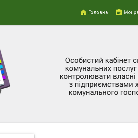
Головна
Мої р
Меню
облікового
запису
користувача
Особистий кабінет с
комунальних послуг 
контролювати власні р
з підприємствами ж
комунального госпо