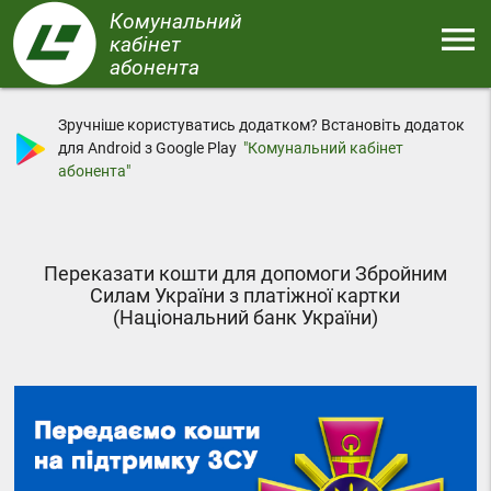
Перейти
Комунальний
menu
до
кабінет
основного
абонента
Меню
вмісту
Зручніше користуватись додатком? Встановіть додаток
для Android з Google Play
"Комунальний кабінет
абонента"
Переказати кошти для допомоги Збройним
Силам України з платіжної картки
(Національний банк України)