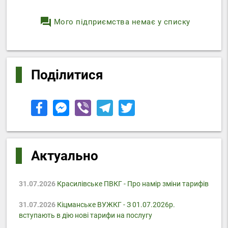
question_answer
Мого підприємства немає у списку
Поділитися
Актуально
31.07.2026
Красилівське ПВКГ - Про намір зміни тарифів
31.07.2026
Кіцманське ВУЖКГ - З 01.07.2026р.
вступають в дію нові тарифи на послугу