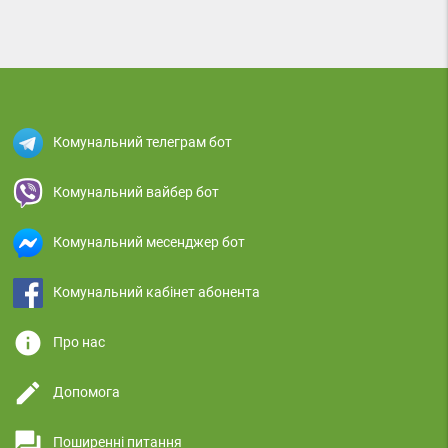
Комунальний телеграм бот
Комунальний вайбер бот
Комунальний месенджер бот
Комунальний кабінет абонента
info
Про нас
edit
Допомога
question_answer
Поширенні питання