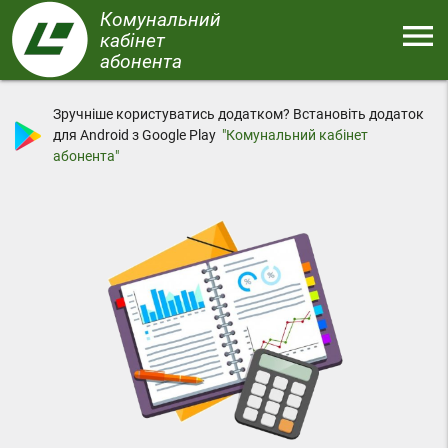
Перейти
Комунальний
menu
до
кабінет
основного
абонента
Меню
вмісту
Зручніше користуватись додатком? Встановіть додаток
для Android з Google Play
"Комунальний кабінет
абонента"