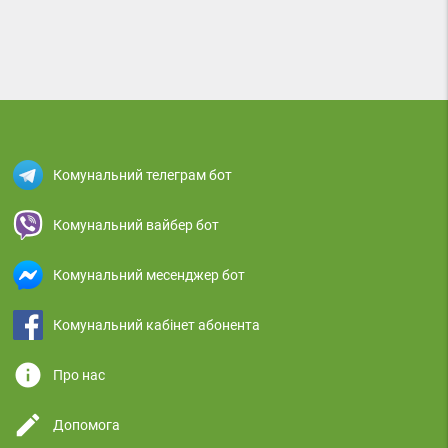
Комунальний телеграм бот
Комунальний вайбер бот
Комунальний месенджер бот
Комунальний кабінет абонента
info
Про нас
edit
Допомога