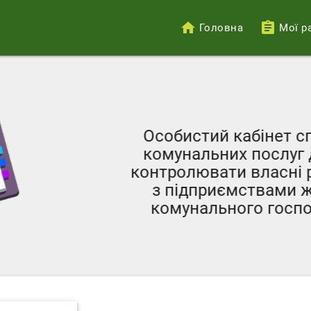
Головна
Мої р
Меню
облікового
запису
користувача
Особистий кабінет с
комунальних послуг 
контролювати власні р
з підприємствами ж
комунального госпо