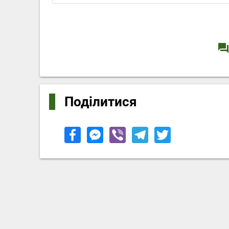
question_answe
Поділитися