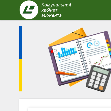
Перейти
Комунальний
до
кабінет
основного
абонента
вмісту