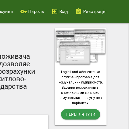
ахунки
Пароль
Вхід
Реєстрація
Ваш персональний
поживача
можливості пода
дозволяє
лічильників, о
озрахунки
Logic Land Абонентська
комунальні п
итлово-
служба - програма для
завантажувати раху
комунальних підприємств.
дарства
Ведення розрахунків зі
послу
споживачами житлово-
комунальних послуг у всіх
варіантах.
ПЕРЕГЛЯНУТИ