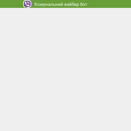
Комунальний вайбер бот
Комунальний месенджер бот
Комунальний кабінет абонента