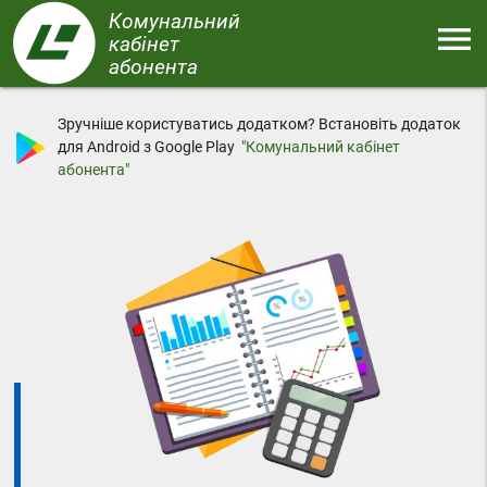
Перейти
Комунальний
menu
до
кабінет
основного
абонента
Меню
вмісту
Зручніше користуватись додатком? Встановіть додаток
для Android з Google Play
"Комунальний кабінет
абонента"