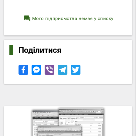
question_answer
Мого підприємства немає у списку
Поділитися