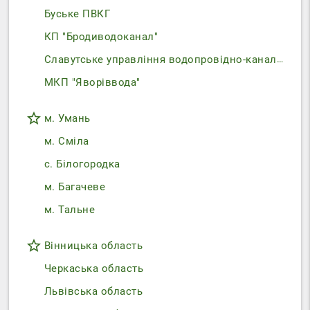
Буське ПВКГ
КП "Бродиводоканал"
Славутське управління водопровідно-каналізаційного господарства
МКП "Яворіввода"
star_border
м. Умань
м. Сміла
с. Білогородка
м. Багачеве
м. Тальне
star_border
Вінницька область
Черкаська область
Львівська область