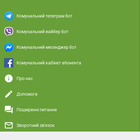
Комунальний телеграм бот
Комунальний вайбер бот
Комунальний месенджер бот
Комунальний кабінет абонента
info
Про нас
edit
Допомога
question_answer
Поширенні питання
mail_outline
Зворотний зв'язок