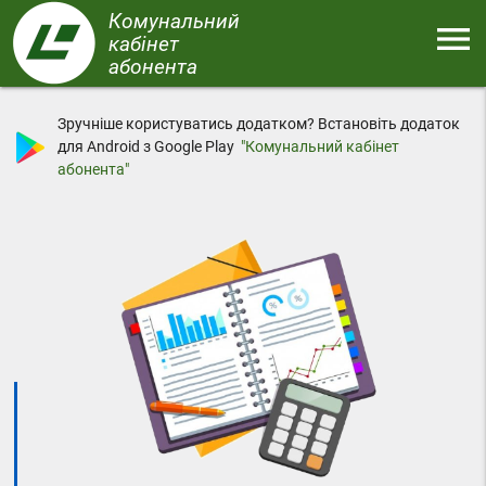
Перейти
Комунальний
menu
до
кабінет
основного
абонента
Меню
вмісту
Зручніше користуватись додатком? Встановіть додаток
для Android з Google Play
"Комунальний кабінет
абонента"