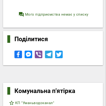
question_answer
Мого підприємства немає у списку
Поділитися
Комунальна п'ятірка
star_border
КП "Уманьводоканал"