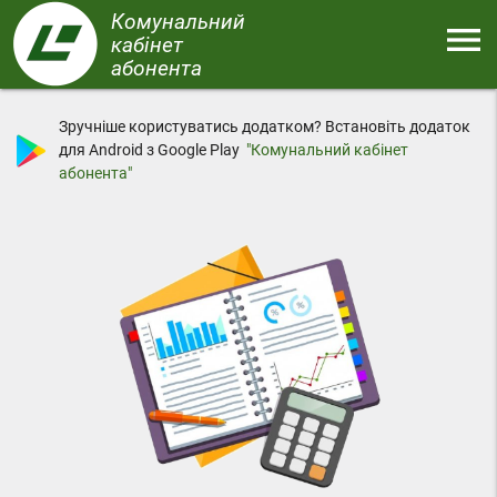
Перейти
Комунальний
menu
до
кабінет
основного
абонента
Меню
вмісту
Зручніше користуватись додатком? Встановіть додаток
для Android з Google Play
"Комунальний кабінет
абонента"